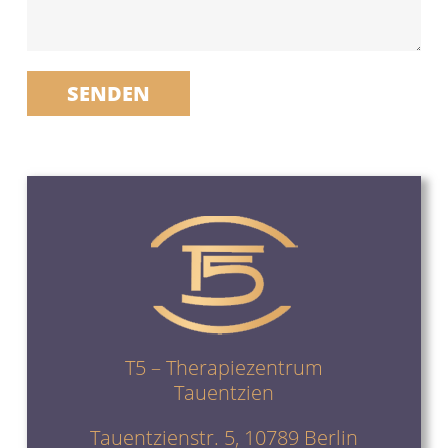
SENDEN
T5 – Therapiezentrum
Tauentzien
Tauentzienstr. 5, 10789 Berlin