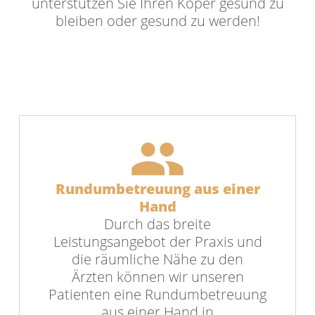
unterstützen Sie Ihren Köper gesund zu
bleiben oder gesund zu werden!
people
Rundumbetreuung aus einer
Hand
Durch das breite
Leistungsangebot der Praxis und
die räumliche Nähe zu den
Ärzten können wir unseren
Patienten eine Rundumbetreuung
aus einer Hand in