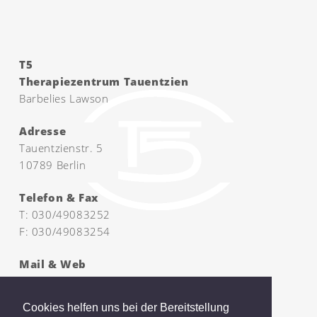
T5
Therapiezentrum Tauentzien
Barbelies Lawson
Adresse
Tauentzienstr. 5
10789 Berlin
Telefon & Fax
T:
030/49083252
F: 030/49083254
Mail & Web
info@t-t5.berlin
www.therapiezentrum-t5.berlin
Cookies helfen uns bei der Bereitstellung